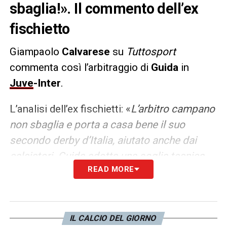
sbaglia!». Il commento dell’ex
fischietto
Giampaolo
Calvarese
su
Tuttosport
commenta così l’arbitraggio di
Guida
in
Juve
-Inter
.
L’analisi dell’ex fischietti: «
L’arbitro campano
non sbaglia e porta a casa bene il suo
secondo derby d’Italia, aiutato anche dai
calciatori. Guida adotta una soglia tecnica
READ MORE
davvero molto alta: anche alcuni contatti al
limite non vengono fischiati. In totale
saranno venticinque i falli. Il direttore di gara
decide di ammonire subito Cambiaso dopo
IL CALCIO DEL GIORNO