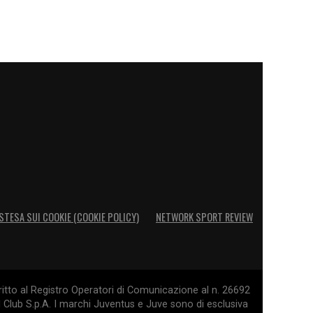
STESA SUI COOKIE (COOKIE POLICY)
NETWORK SPORT REVIEW
itto al Registro Operatori di Comunicazione al n. 26692
l Club S.p.A. I marchi Juventus e Juve sono di esclusiva