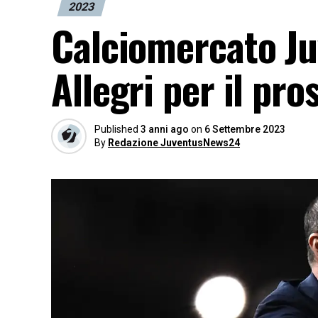
2023
Calciomercato Juv
Allegri per il pr
Published
3 anni ago
on
6 Settembre 2023
By
Redazione JuventusNews24