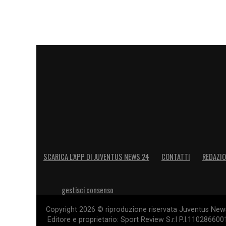
SCARICA L’APP DI JUVENTUS NEWS 24
CONTATTI
REDAZI
gestisci consenso
Copyright 2026 © riproduzione riservata Juventus News 
Editore e proprietario: Sport Review S.r.l P.I.11028660