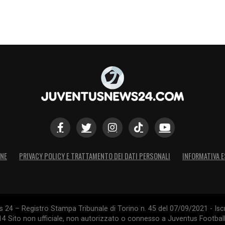
ONE
PRIVACY POLICY E TRATTAMENTO DEI DATI PERSONALI
INFORMATIVA E
24 – Registro Stampa Tribunale di Torino n. 45 del 07/09/2021 - Iscr
014 Sito non ufficiale, non autorizzato o connesso a Juventus Footbal