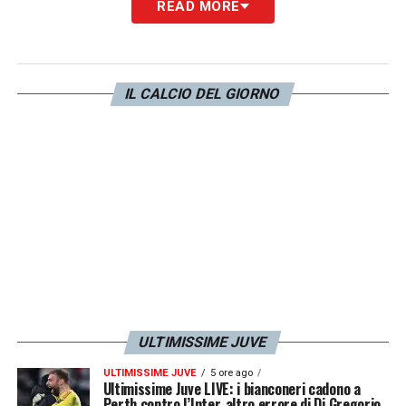
READ MORE
calciomercato.com
, potrebbe così decidere
di cedere il portoghese in
prestito
in una
squadra che possa permettergli di giocare
con maggiore continuità.
IL CALCIO DEL GIORNO
LA PLAYLIST DELLE NOSTRE TOP NEWS
ULTIMISSIME JUVE
ULTIMISSIME JUVE
5 ore ago
Ultimissime Juve LIVE: i bianconeri cadono a
Perth contro l’Inter, altro errore di Di Gregorio