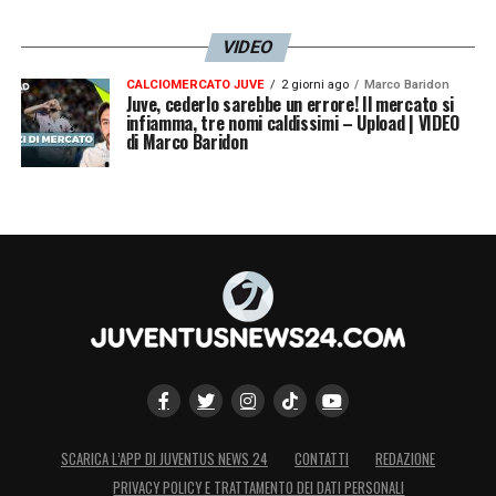
VIDEO
CALCIOMERCATO JUVE
2 giorni ago
Marco Baridon
Juve, cederlo sarebbe un errore! Il mercato si
infiamma, tre nomi caldissimi – Upload | VIDEO
di Marco Baridon
SCARICA L’APP DI JUVENTUS NEWS 24
CONTATTI
REDAZIONE
PRIVACY POLICY E TRATTAMENTO DEI DATI PERSONALI