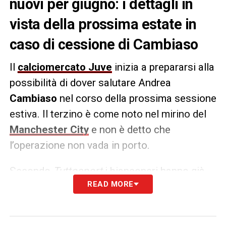
nuovi per giugno: i dettagli in
vista della prossima estate in
caso di cessione di Cambiaso
Il
calciomercato Juve
inizia a prepararsi alla
possibilità di dover salutare Andrea
Cambiaso
nel corso della prossima sessione
estiva. Il terzino è come noto nel mirino del
Manchester City
e non è detto che
l’operazione non vada in porto.
Secondo
Tuttosport
i bianconeri hanno già
READ MORE
messo nel mirino due possibili sostituti: da
un lato c’è
Gutierrez
del
Girona
già visionato
in un paio di occasione, dall’altro è spuntato