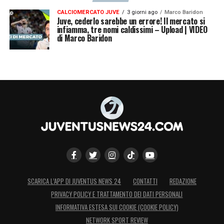
CALCIOMERCATO JUVE
3 giorni ago
Marco Baridon
Juve, cederlo sarebbe un errore! Il mercato si
infiamma, tre nomi caldissimi – Upload | VIDEO
di Marco Baridon
SCARICA L’APP DI JUVENTUS NEWS 24
CONTATTI
REDAZIONE
PRIVACY POLICY E TRATTAMENTO DEI DATI PERSONALI
INFORMATIVA ESTESA SUI COOKIE (COOKIE POLICY)
NETWORK SPORT REVIEW