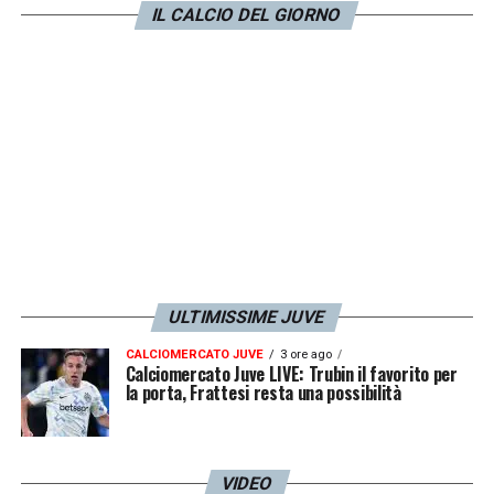
il nome di
De Cuyper
del
Club Brugge
.
IL CALCIO DEL GIORNO
LA PLAYLIST DELLE NOSTRE TOP NEWS
ULTIMISSIME JUVE
CALCIOMERCATO JUVE
3 ore ago
Calciomercato Juve LIVE: Trubin il favorito per
la porta, Frattesi resta una possibilità
VIDEO