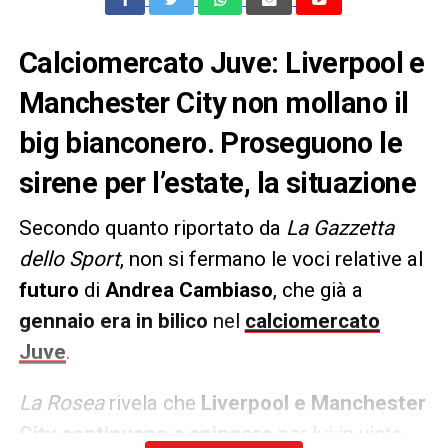
Calciomercato Juve: Liverpool e
Manchester City non mollano il
big bianconero. Proseguono le
sirene per l’estate, la situazione
Secondo quanto riportato da
La Gazzetta
dello Sport
, non si fermano le voci relative al
futuro
di
Andrea Cambiaso
, che già a
gennaio era in bilico
nel
calciomercato
Juve
.
La Rosea
rivela che
Liverpool e Manchester
City continuano a spingere
per lui in vista