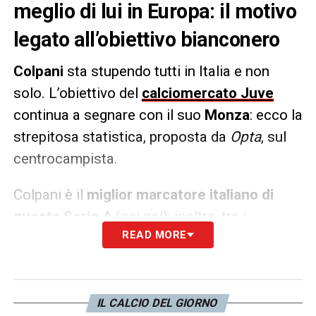
meglio di lui in Europa: il motivo
legato all’obiettivo bianconero
Colpani
sta stupendo tutti in Italia e non
solo. L’obiettivo del
calciomercato Juve
continua a segnare con il suo
Monza
: ecco la
strepitosa statistica, proposta da
Opta
, sul
centrocampista.
Colpani è il
miglior marcatore italiano di
questa Serie A
(sei gol); inoltre, tra i
READ MORE
centrocampisti dei maggiori cinque
campionati europei 2023/24 solo
Jude
Bellingham
(10) ha realizzato più reti del
giocatore del Monza.
IL CALCIO DEL GIORNO