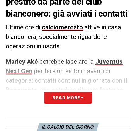
prestito da parte del club
bianconero: già avviati i contatti
Ultime ore di
calciomercato
attive in casa
bianconera, specialmente riguardo le
operazioni in uscita.
Marley Aké
potrebbe lasciare la
Juventus
Next Gen
per fare un salto in avanti di
categoria: contatti continui in giornata con il
Benevento
, che potrebbe rilevare l’esterno
READ MORE
francese con la formula del prestito fino a
fine stagione.
LA PLAYLIST DELLE NOSTRE TOP NEWS
IL CALCIO DEL GIORNO