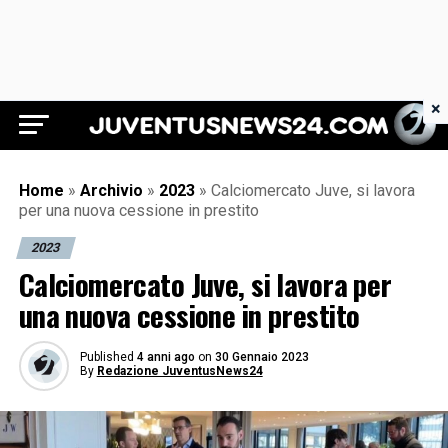
×
Juventus News 24
Home
»
Archivio
»
2023
»
Calciomercato Juve, si lavora
per una nuova cessione in prestito
2023
Calciomercato Juve, si lavora per
una nuova cessione in prestito
Published
4 anni ago
on
30 Gennaio 2023
By
Redazione JuventusNews24