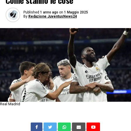
Come stanno le cose
Published
1 anno ago
on
1 Maggio 2025
By
Redazione JuventusNews24
Real Madrid