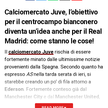
Calciomercato Juve, l’obiettivo
per il centrocampo bianconero
diventa un’idea anche per il Real
Madrid: come stanno le cose!
Il
calciomercato Juve
rischia di essere
fortemente minato dalle ultimissime notizie
provenienti dalla Spagna. Secondo quanto ha
espresso
AS
nella tarda serata di ieri, si
starebbe creando un po’ di fila attorno a
Ederson
. Fortemente conteso già dal
Manchester City
e dal
Manchester United
,
il centrocampista dell’
Atalanta
sarebbe finito
READ MORE