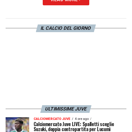
anche nel mirino del
Real Madrid
.
Il club spagnolo è rimasto ben impressionato
dalle prestazioni con cui il brasiliano si è
IL CALCIO DEL GIORNO
messo in luce sia in questo campionato di
Serie A
che, soprattutto, in
Champions
League
. Si tratta di un aggiornamento che
non ci voleva per la Juve, la quale deve
superare un altro difficilissimo scoglio per
vestire di bianconero il brasiliano.
LA PLAYLIST DELLE NOSTRE TOP NEWS
ULTIMISSIME JUVE
CALCIOMERCATO JUVE
4 ore ago
Calciomercato Juve LIVE: Spalletti sceglie
Suzuki, doppia contropartita per Lucumì