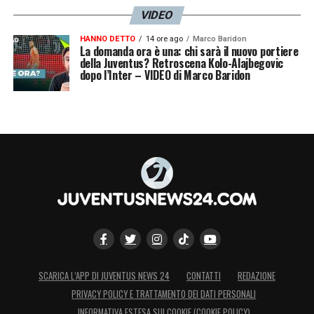
VIDEO
HANNO DETTO
14 ore ago
Marco Baridon
La domanda ora è una: chi sarà il nuovo portiere
della Juventus? Retroscena Kolo-Alajbegovic
dopo l’Inter – VIDEO di Marco Baridon
SCARICA L’APP DI JUVENTUS NEWS 24
CONTATTI
REDAZIONE
PRIVACY POLICY E TRATTAMENTO DEI DATI PERSONALI
INFORMATIVA ESTESA SUI COOKIE (COOKIE POLICY)