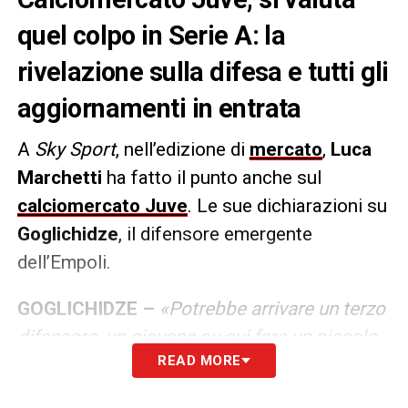
quel colpo in Serie A: la
rivelazione sulla difesa e tutti gli
aggiornamenti in entrata
A
Sky Sport
, nell’edizione di
mercato
,
Luca
Marchetti
ha fatto il punto anche sul
calciomercato Juve
. Le sue dichiarazioni su
Goglichidze
, il difensore emergente
dell’Empoli.
GOGLICHIDZE –
«Potrebbe arrivare un terzo
difensore, un giovane su cui fare un piccolo
READ MORE
investimento da 8-10 milioni di euro con un
salario basso per poterlo poi crescere in