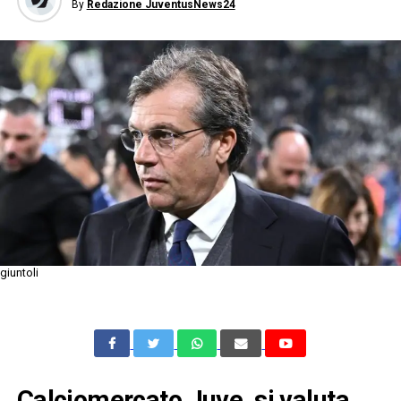
By
Redazione JuventusNews24
giuntoli
Calciomercato Juve, si valuta