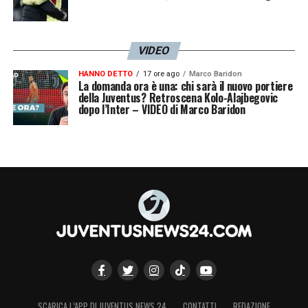
VIDEO
HANNO DETTO
17 ore ago
Marco Baridon
La domanda ora è una: chi sarà il nuovo portiere
della Juventus? Retroscena Kolo-Alajbegovic
dopo l’Inter – VIDEO di Marco Baridon
SCARICA L’APP DI JUVENTUS NEWS 24
CONTATTI
REDAZIONE