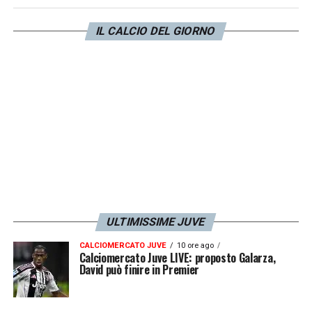
due talenti del
Deportivo La Curuna
.
IL CALCIO DEL GIORNO
Il club milita in seconda divisione spagnola
ma ha due gioiellini seguiti da mezza
Europa
: il primo ha 19 anni ed è un’ala così
come il secondo che ha 22 anni. Entrambi
sono nei radar di club spagnoli ed europei.
LA PLAYLIST DELLE NOSTRE TOP NEWS
ULTIMISSIME JUVE
CALCIOMERCATO JUVE
10 ore ago
Calciomercato Juve LIVE: proposto Galarza,
David può finire in Premier