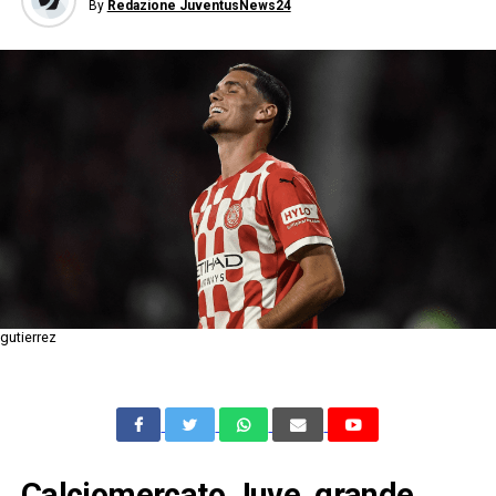
By
Redazione JuventusNews24
gutierrez
Calciomercato Juve, grande