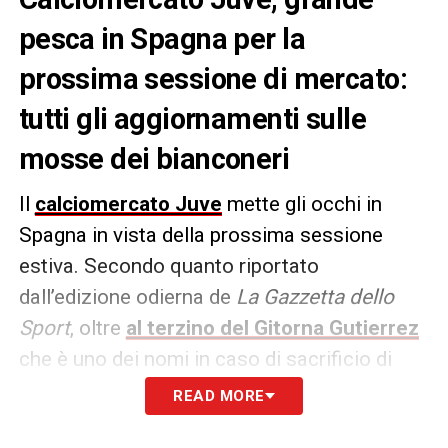
pesca in Spagna per la
prossima sessione di mercato:
tutti gli aggiornamenti sulle
mosse dei bianconeri
Il
calciomercato Juve
mette gli occhi in
Spagna in vista della prossima sessione
estiva. Secondo quanto riportato
dall’edizione odierna de
La Gazzetta dello
Sport
, oltre
al terzino del Gitorna Gutierrez
che è uno dei nomi in caso di sacrificio di
Andrea
Cambiaso
, i bianconeri starebbero
READ MORE
monitorando
Mella
e Yeremay
Hernandez
,