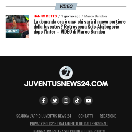
VIDEO
HANNO DETTO
1 giorno ago
Marco Baridon
La domanda ora è una: chi sarà il nuovo portiere
della Juventus? Retroscena Kolo-Alajbegovic
dopo l’Inter – VIDEO di Marco Baridon
SCARICA L’APP DI JUVENTUS NEWS 24
CONTATTI
REDAZIONE
PRIVACY POLICY E TRATTAMENTO DEI DATI PERSONALI
INFORMATIVA ESTESA SUI COOKIE (COOKIE POLICY)