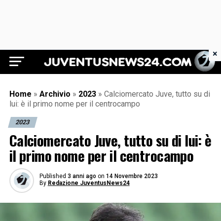
×
Juventus News 24
Home
»
Archivio
»
2023
»
Calciomercato Juve, tutto su di
lui: è il primo nome per il centrocampo
2023
Calciomercato Juve, tutto su di lui: è
il primo nome per il centrocampo
Published
3 anni ago
on
14 Novembre 2023
By
Redazione JuventusNews24