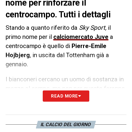
nome per rinforzare il
centrocampo. Tutti i dettagli
Stando a quanto riferito da
Sky Sport,
il
primo nome per il
calciomercato Juve
a
centrocampo è quello di
Pierre-Emile
Hojbjerg
, in uscita dal Tottenham già a
gennaio.
I bianconeri cercano un uomo di sostanza in
mezzo al campo, ma non per questo faranno
READ MORE
follie:
no secco alla richiesta da 30 milioni
di euro da parte della società londinese.
LA PLAYLIST DELLE NOSTRE TOP NEWS
IL CALCIO DEL GIORNO