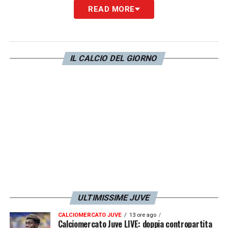
Khephren Thuram
del
Nizza
, figlio di Lilian e
READ MORE
fratello dell’interista Marcus. Per
Giuntoli
è
l’elemento ideale, per i francesi è un
diamante dal valore inestimabile, sul quale ha
IL CALCIO DEL GIORNO
posato gli occhi pure il
Bayern Monaco
. La
strategia bianconera, a gennaio, potrebbe
essere quella di anticipare la concorrenza
con un
prestito
oneroso e obbligo di
riscatto
: al momento non c’è una trattativa in
piedi, ma il club monitora la situazione
LA PLAYLIST DELLE NOSTRE TOP NEWS
ULTIMISSIME JUVE
CALCIOMERCATO JUVE
13 ore ago
Calciomercato Juve LIVE: doppia contropartita