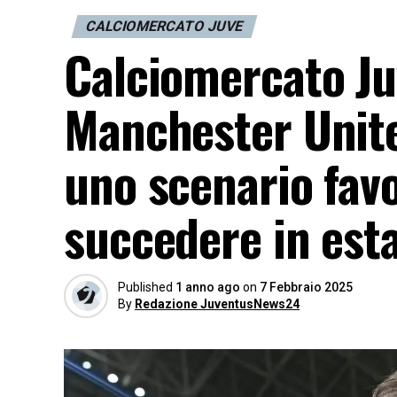
CALCIOMERCATO JUVE
Calciomercato Ju
Manchester Unite
uno scenario favo
succedere in est
Published
1 anno ago
on
7 Febbraio 2025
By
Redazione JuventusNews24