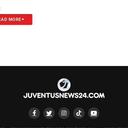
S
EAD MORE