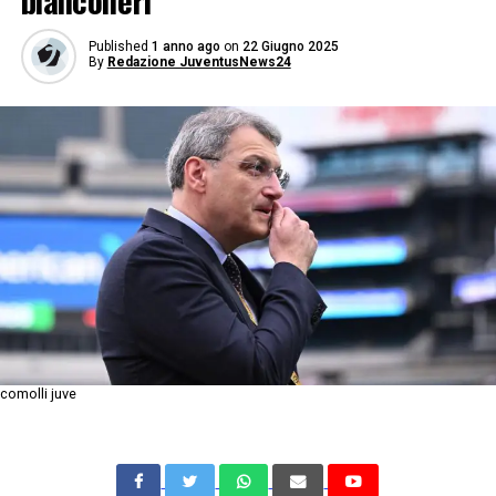
bianconeri
Published
1 anno ago
on
22 Giugno 2025
By
Redazione JuventusNews24
comolli juve