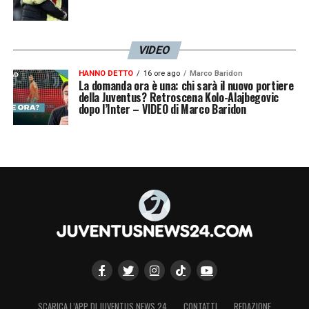
VIDEO
HANNO DETTO
16 ore ago
Marco Baridon
La domanda ora è una: chi sarà il nuovo portiere
della Juventus? Retroscena Kolo-Alajbegovic
dopo l’Inter – VIDEO di Marco Baridon
SCARICA L’APP DI JUVENTUS NEWS 24
CONTATTI
REDAZIONE