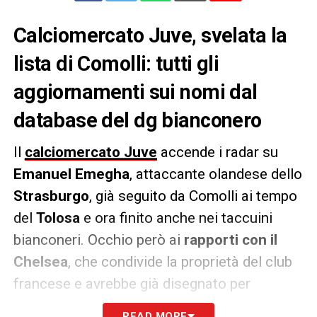
Calciomercato Juve, svelata la
lista di Comolli: tutti gli
aggiornamenti sui nomi dal
database del dg bianconero
Il
calciomercato Juve
accende i radar su
Emanuel Emegha
, attaccante olandese dello
Strasburgo
, già seguito da Comolli ai tempo
del
Tolosa
e ora finito anche nei taccuini
bianconeri. Occhio però ai
rapporti con il
Chelsea
, che condivide la proprietà del club
francese e avrebbe già disegnato per
l’attaccante un futuro in Premier League.
READ MORE