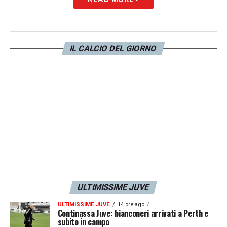
La Lazio avrebbe già rifiutato un’offerta da
25 milioni di euro più bonus proveniente dagli
IL CALCIO DEL GIORNO
arabi dell’
Al-Hilal.
I
bianconeri
sono dunque
avvisati.
LA PLAYLIST DELLE NOSTRE TOP NEWS
ULTIMISSIME JUVE
ULTIMISSIME JUVE
14 ore ago
Continassa Juve: bianconeri arrivati a Perth e
subito in campo