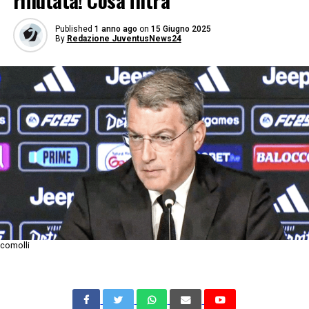
rifiutata! Cosa filtra
Published
1 anno ago
on
15 Giugno 2025
By
Redazione JuventusNews24
comolli