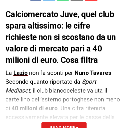
Calciomercato Juve, quel club
spara altissimo: le cifre
richieste non si scostano da un
valore di mercato pari a 40
milioni di euro. Cosa filtra
La
Lazio
non fa sconti per
Nuno Tavares
.
Secondo quanto riportato da
Sport
Mediaset,
il club biancoceleste valuta il
cartellino dell’esterno portoghese non meno
di
40 milioni di euro
. Una cifra ritenuta
eccessivamente elevata per le casse della
Juventus.
READ MORE