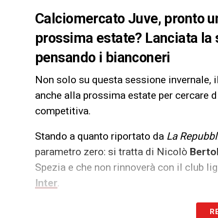
Calciomercato Juve, pronto un
prossima estate? Lanciata la s
pensando i bianconeri
Non solo su questa sessione invernale, i
anche alla prossima estate per cercare d
competitiva.
Stando a quanto riportato da
La Repubbl
parametro zero: si tratta di Nicolò
Berto
Spezia e che non rinnoverà con il club li
Inter
.
LA PLAYLIST DELLE NOSTRE TOP NEW
R