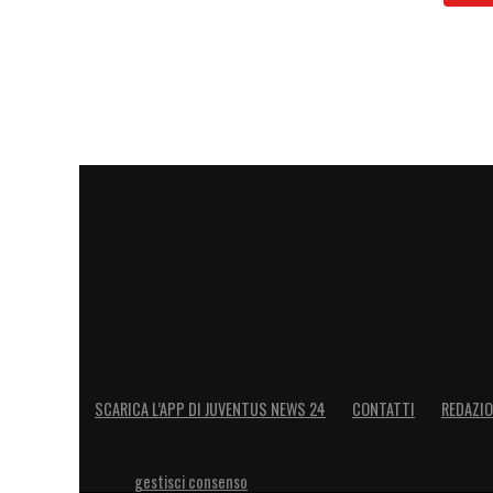
SCARICA L’APP DI JUVENTUS NEWS 24
CONTATTI
REDAZI
gestisci consenso