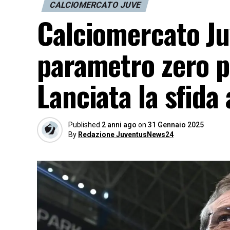
CALCIOMERCATO JUVE
Calciomercato Ju
parametro zero p
Lanciata la sfida
Published
2 anni ago
on
31 Gennaio 2025
By
Redazione JuventusNews24