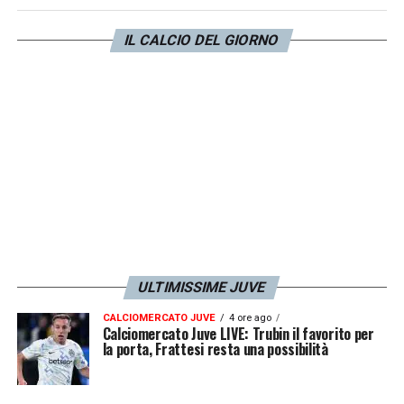
dobbiamo aspettare una rivoluzione totale
IL CALCIO DEL GIORNO
dell’organico bianconero. A partire
dall’attacco (da monitorare la situazione
Vlahovic
) alla difesa (su
Cambiaso
resta il
City
). Sarà un’estate torrida.
LA PLAYLIST DELLE NOSTRE TOP NEWS
ULTIMISSIME JUVE
CALCIOMERCATO JUVE
4 ore ago
Calciomercato Juve LIVE: Trubin il favorito per
la porta, Frattesi resta una possibilità