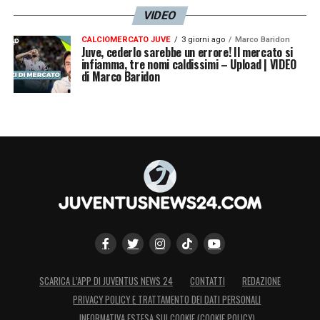
VIDEO
CALCIOMERCATO JUVE
3 giorni ago
Marco Baridon
Juve, cederlo sarebbe un errore! Il mercato si
infiamma, tre nomi caldissimi – Upload | VIDEO
di Marco Baridon
SCARICA L’APP DI JUVENTUS NEWS 24
CONTATTI
REDAZIONE
PRIVACY POLICY E TRATTAMENTO DEI DATI PERSONALI
INFORMATIVA ESTESA SUI COOKIE (COOKIE POLICY)