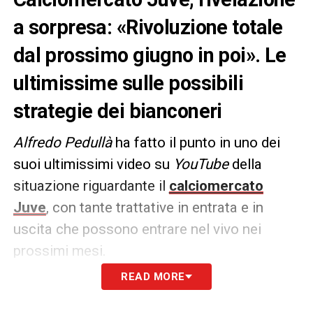
a sorpresa: «Rivoluzione totale
dal prossimo giugno in poi». Le
ultimissime sulle possibili
strategie dei bianconeri
Alfredo Pedullà
ha fatto il punto in uno dei
suoi ultimissimi video su
YouTube
della
situazione riguardante il
calciomercato
Juve
, con tante trattative in entrata e in
uscita che possono entrare nel vivo nei
prossimi mesi.
READ MORE
Secondo quanto riportato dall’esperto di
mercato a partire dal prossimo giugno ci