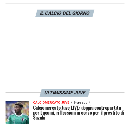
decisioni da prendere: la Juventus proverà a
chiudere Hancko, svolta di fine novembre,
IL CALCIO DEL GIORNO
già entro il 3 febbraio per giugno se il
Feyenoord non aprirà in questa sessione».
LA PLAYLIST DELLE NOSTRE TOP NEWS
ULTIMISSIME JUVE
CALCIOMERCATO JUVE
9 ore ago
Calciomercato Juve LIVE: doppia contropartita
per Lucumì, riflessioni in corso per il prestito di
Suzuki