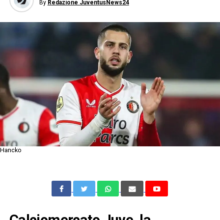
By
Redazione JuventusNews24
Hancko
Calciomercato Juve, la