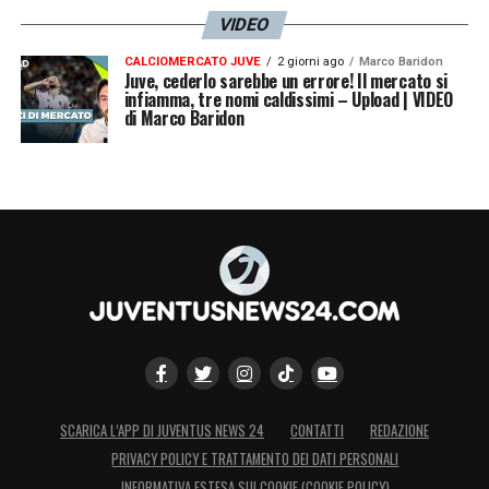
VIDEO
CALCIOMERCATO JUVE
2 giorni ago
Marco Baridon
Juve, cederlo sarebbe un errore! Il mercato si
infiamma, tre nomi caldissimi – Upload | VIDEO
di Marco Baridon
SCARICA L’APP DI JUVENTUS NEWS 24
CONTATTI
REDAZIONE
PRIVACY POLICY E TRATTAMENTO DEI DATI PERSONALI
INFORMATIVA ESTESA SUI COOKIE (COOKIE POLICY)