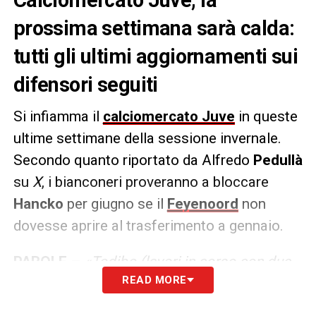
prossima settimana sarà calda:
tutti gli ultimi aggiornamenti sui
difensori seguiti
Si infiamma il
calciomercato Juve
in queste
ultime settimane della sessione invernale.
Secondo quanto riportato da Alfredo
Pedullà
su
X
, i bianconeri proveranno a bloccare
Hancko
per giugno se il
Feyenoord
non
dovesse aprire al trasferimento a gennaio.
PAROLE –
«Todibo (lavori in corso con due
READ MORE
alternative), ma la prossima settimana sarà
calda. Oltre Todibo, le alternative e le