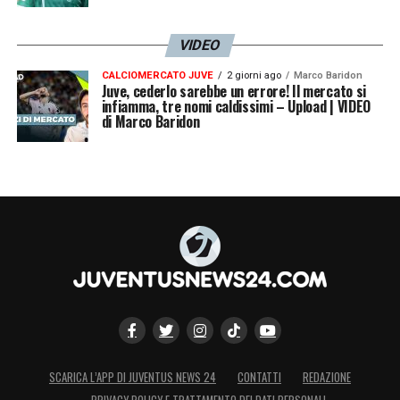
VIDEO
CALCIOMERCATO JUVE
2 giorni ago
Marco Baridon
Juve, cederlo sarebbe un errore! Il mercato si
infiamma, tre nomi caldissimi – Upload | VIDEO
di Marco Baridon
SCARICA L’APP DI JUVENTUS NEWS 24
CONTATTI
REDAZIONE