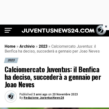
×
Juventus News 24
Home
»
Archivio
»
2023
»
Calciomercato Juventus: il
Benfica ha deciso, succederà a gennaio per Joao Neves
2023
Calciomercato Juventus: il Benfica
ha deciso, succederà a gennaio per
Joao Neves
Published
3 anni ago
on
20 Novembre 2023
By
Redazione JuventusNews24