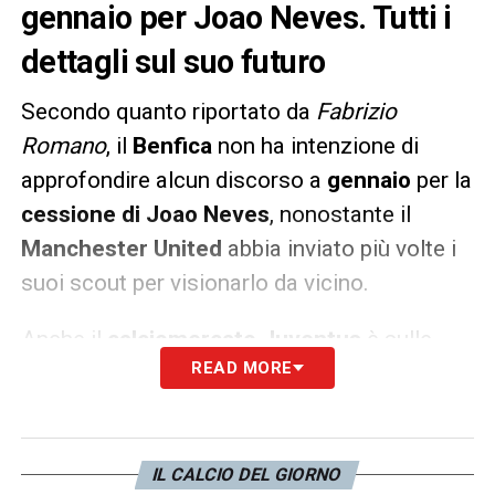
gennaio per Joao Neves. Tutti i
dettagli sul suo futuro
Secondo quanto riportato da
Fabrizio
Romano
, il
Benfica
non ha intenzione di
approfondire alcun discorso a
gennaio
per la
cessione di Joao Neves
, nonostante il
Manchester United
abbia inviato più volte i
suoi scout per visionarlo da vicino.
Anche il
calciomercato Juventus
è sulle
READ MORE
tracce del talentuoso centrocampista, per il
quale è comunque valida una
clausola
rescissoria da 120 milioni
di euro, come
successe un anno fa per Enzo Fernandez.
IL CALCIO DEL GIORNO