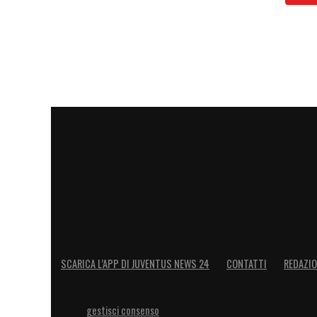
SCARICA L’APP DI JUVENTUS NEWS 24
CONTATTI
REDAZI
gestisci consenso