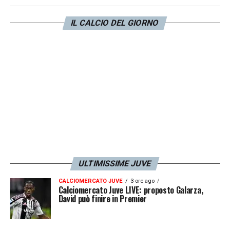
grande livello. Capitolo a parte per l’
attacco
,
che sarà rivoluzionato a prescindere.
IL CALCIO DEL GIORNO
LA PLAYLIST DELLE NOSTRE TOP NEWS
ULTIMISSIME JUVE
CALCIOMERCATO JUVE
3 ore ago
Calciomercato Juve LIVE: proposto Galarza,
David può finire in Premier