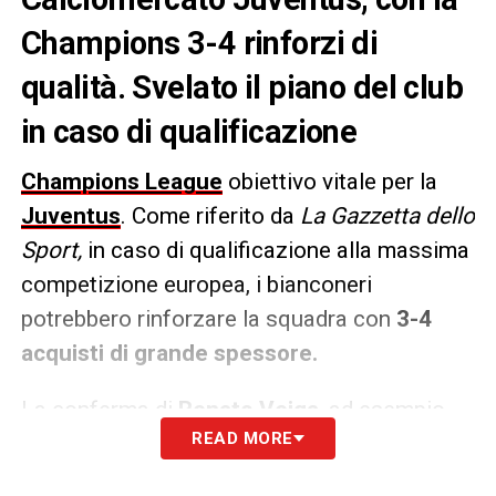
Champions 3-4 rinforzi di
qualità. Svelato il piano del club
in caso di qualificazione
Champions League
obiettivo vitale per la
Juventus
. Come riferito da
La Gazzetta dello
Sport,
in caso di qualificazione alla massima
competizione europea, i bianconeri
potrebbero rinforzare la squadra con
3-4
acquisti di grande spessore.
La conferma di
Renato Veiga
, ad esempio,
READ MORE
diventerebbe possibile, così come l’assalto a
Tonali
a centrocampo e ad un
esterno
di