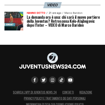
VIDEO
HANNO DETTO
21 ore ago
Marco Baridon
La domanda ora è una: chi sarà il nuovo portiere
della Juventus? Retroscena Kolo-Alajbegovic
dopo l’Inter – VIDEO di Marco Baridon
SCARICA L’APP DI JUVENTUS NEWS 24
CONTATTI
REDAZIONE
PRIVACY POLICY E TRATTAMENTO DEI DATI PERSONALI
INFORMATIVA ESTESA SUI COOKIE (COOKIE POLICY)