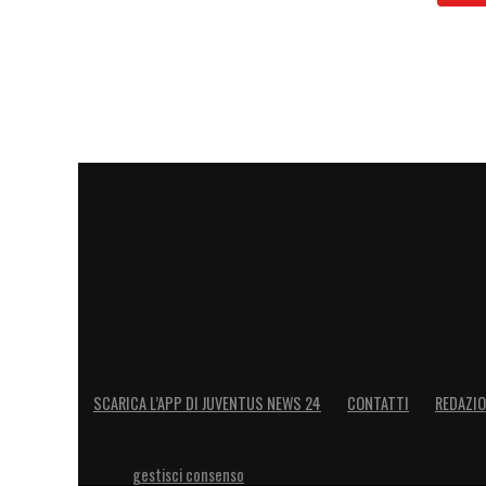
SCARICA L’APP DI JUVENTUS NEWS 24
CONTATTI
REDAZI
gestisci consenso