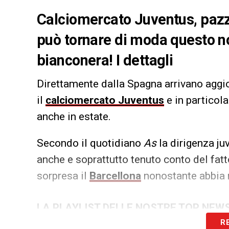
Calciomercato Juventus, pazza
può tornare di moda questo no
bianconera! I dettagli
Direttamente dalla Spagna arrivano aggi
il
calciomercato Juventus
e in particola
anche in estate.
Secondo il quotidiano
As
la dirigenza ju
anche e soprattutto tenuto conto del fatt
sorpresa il
Barcellona
nonostante abbia 
LA PLAYLIST DELLE NOSTRE TOP NEW
R