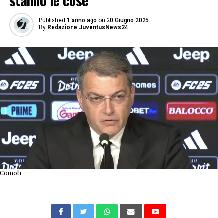
stanno le cose
Published
1 anno ago
on
20 Giugno 2025
By
Redazione JuventusNews24
Comolli