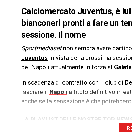
Calciomercato Juventus, è lui 
bianconeri pronti a fare un te
sessione. Il nome
Sportmediaset
non sembra avere particol
Juventus
in vista della prossima sessio
del Napoli attualmente in forza al
Galat
In scadenza di contratto con il club di
De
lasciare il
Napoli
a titolo definitivo in es
anche se la sensazione è che potrebbero
LA PLAYLIST DELLE NOSTRE TOP NEW
R