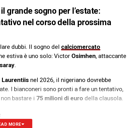
il grande sogno per l’estate:
ntativo nel corso della prossima
are dubbi. Il sogno del
calciomercato
ne estiva è uno solo: Victor
Osimhen
, attaccante
asaray
.
 Laurentiis
nel 2026, il nigeriano dovrebbe
tate. I bianconeri sono pronti a fare un tentativo,
 non bastare i
75 milioni di euro
della clausola.
S
EAD MORE