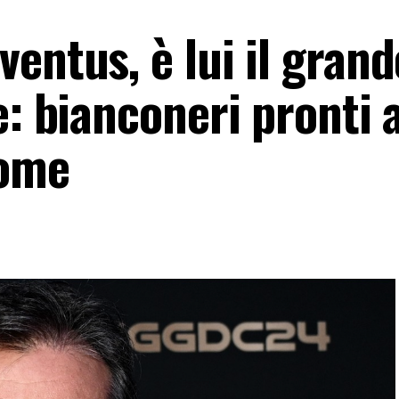
entus, è lui il grand
e: bianconeri pronti 
nome