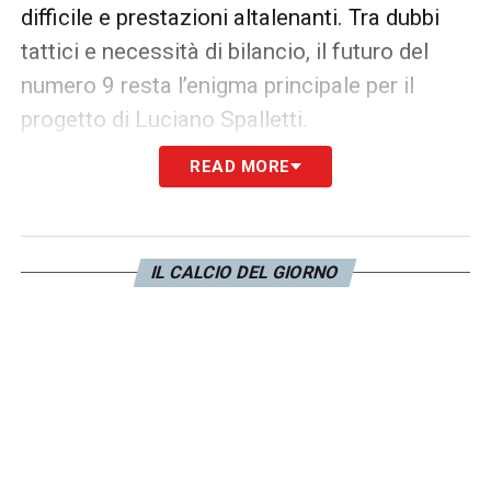
difficile e prestazioni altalenanti. Tra dubbi
tattici e necessità di bilancio, il futuro del
numero 9 resta l’enigma principale per il
progetto di Luciano Spalletti.
READ MORE
Ultimissime Juve LIVE: le principali notizie
di giornata
IL CALCIO DEL GIORNO