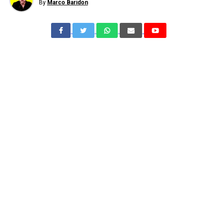
By
Marco Baridon