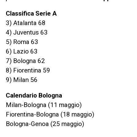
Classifica Serie A
3) Atalanta 68
4) Juventus 63
5) Roma 63
6) Lazio 63
7) Bologna 62
8) Fiorentina 59
9) Milan 56
Calendario Bologna
Milan-Bologna (11 maggio)
Fiorentina-Bologna (18 maggio)
Bologna-Genoa (25 maggio)