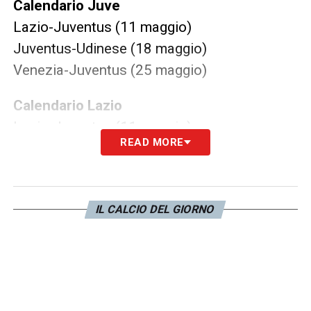
Calendario Juve
Lazio-Juventus (11 maggio)
Juventus-Udinese (18 maggio)
Venezia-Juventus (25 maggio)
Calendario Lazio
Lazio-Juventus (11 maggio)
READ MORE
Inter-Lazio (18 maggio)
Lazio-Lecce (25 maggio)
Calendario Roma
IL CALCIO DEL GIORNO
Atalanta-Roma (11 maggio)
Roma-Milan (18 maggio)
Torino-Roma (25 maggio)
Calendario Fiorentina