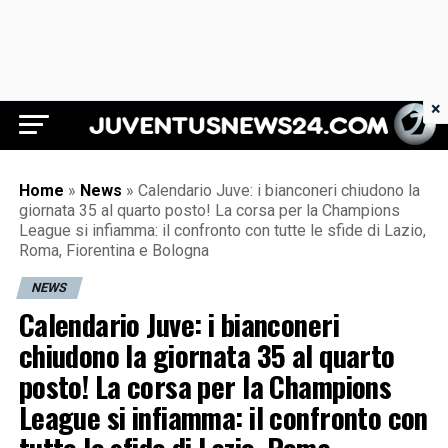
×
Juventus News 24
Home
»
News
»
Calendario Juve: i bianconeri chiudono la
giornata 35 al quarto posto! La corsa per la Champions
League si infiamma: il confronto con tutte le sfide di Lazio,
Roma, Fiorentina e Bologna
NEWS
Calendario Juve: i bianconeri
chiudono la giornata 35 al quarto
posto! La corsa per la Champions
League si infiamma: il confronto con