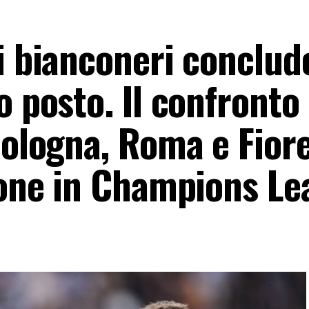
i bianconeri conclud
o posto. Il confronto 
Bologna, Roma e Fior
zione in Champions L