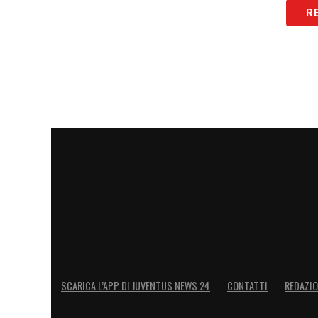
R
Calendario Lazio
Empoli-Lazio (5 maggio)
Lazio-Juventus (11 maggio)
Inter-Lazio (18 maggio)
Lazio-Lecce (25 maggio)
Calendario Roma
Roma-Fiorentina (4 maggio)
Atalanta-Roma (11 maggio)
Roma-Milan (18 maggio)
Torino-Roma (25 maggio)
SCARICA L’APP DI JUVENTUS NEWS 24
CONTATTI
REDAZI
Calendario Fiorentina