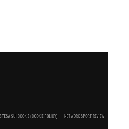
STESA SUI COOKIE (COOKIE POLICY)
NETWORK SPORT REVIEW