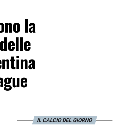
ono la
delle
entina
eague
IL CALCIO DEL GIORNO