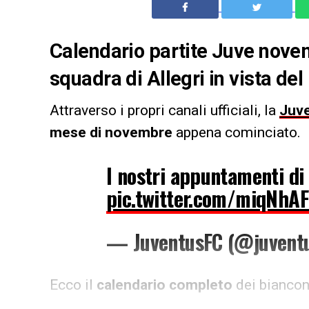
Calendario partite Juve nove
squadra di Allegri in vista d
Attraverso i propri canali ufficiali, la
Juv
mese di novembre
appena cominciato.
I nostri appuntamenti d
pic.twitter.com/miqNhA
— JuventusFC (@juvent
Ecco il
calendario completo
dei biancone