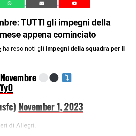
mbre: TUTTI gli impegni della
el mese appena cominciato
e
ha reso noti gli
impegni della squadra per il
i Novembre
FYy0
usfc)
November 1, 2023
ri di Allegri.