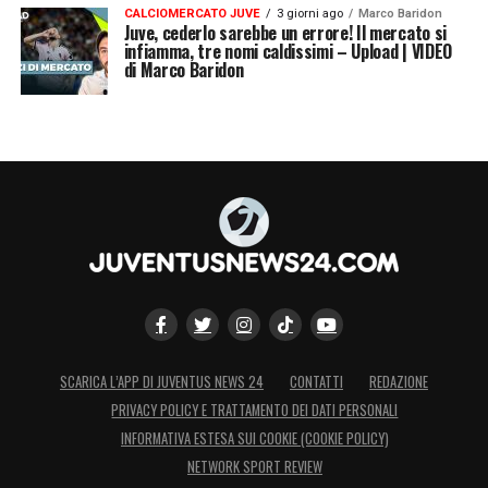
CALCIOMERCATO JUVE
3 giorni ago
Marco Baridon
Juve, cederlo sarebbe un errore! Il mercato si
infiamma, tre nomi caldissimi – Upload | VIDEO
di Marco Baridon
SCARICA L’APP DI JUVENTUS NEWS 24
CONTATTI
REDAZIONE
PRIVACY POLICY E TRATTAMENTO DEI DATI PERSONALI
INFORMATIVA ESTESA SUI COOKIE (COOKIE POLICY)
NETWORK SPORT REVIEW