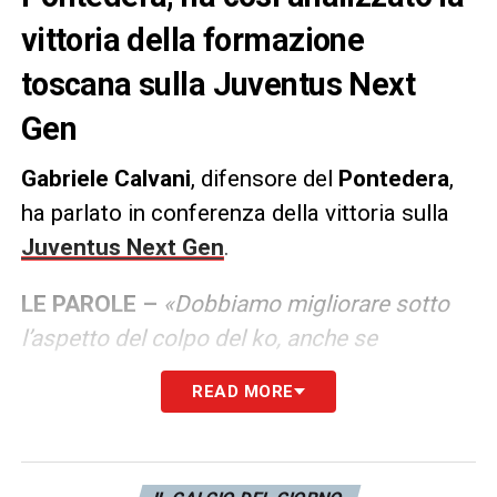
vittoria della formazione
toscana sulla Juventus Next
Gen
Gabriele Calvani
, difensore del
Pontedera
,
ha parlato in conferenza della vittoria sulla
Juventus Next Gen
.
LE PAROLE –
«Dobbiamo migliorare sotto
l’aspetto del colpo del ko, anche se
conoscevamo le grandi qualità del nostro
READ MORE
avversario. Abbiamo fatto una prova più che
solida».