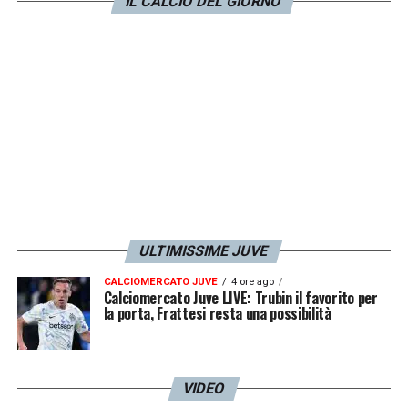
IL CALCIO DEL GIORNO
LA PLAYLIST DELLE NOSTRE TOP NEWS
ULTIMISSIME JUVE
CALCIOMERCATO JUVE
4 ore ago
Calciomercato Juve LIVE: Trubin il favorito per
la porta, Frattesi resta una possibilità
VIDEO