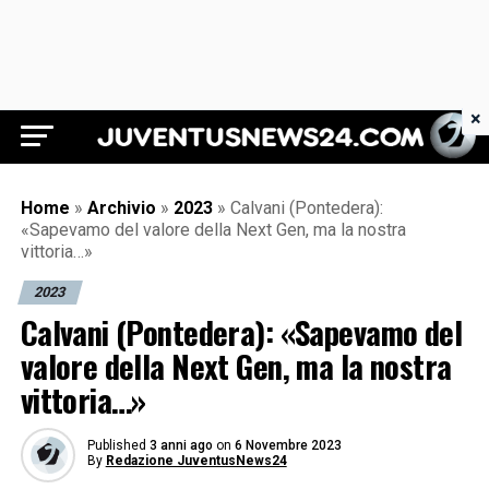
×
Juventus News 24
Home
»
Archivio
»
2023
»
Calvani (Pontedera):
«Sapevamo del valore della Next Gen, ma la nostra
vittoria…»
2023
Calvani (Pontedera): «Sapevamo del
valore della Next Gen, ma la nostra
vittoria…»
Published
3 anni ago
on
6 Novembre 2023
By
Redazione JuventusNews24