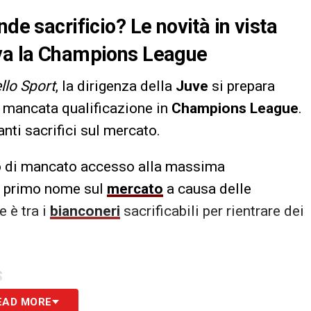
de sacrificio? Le novità in vista
iva la Champions League
llo Sport
, la dirigenza della
Juve
si prepara
a mancata qualificazione in
Champions League
.
nti sacrifici sul mercato.
aso di mancato accesso alla massima
l primo nome sul
mercato
a causa delle
e è tra i
bianconeri
sacrificabili per rientrare dei
S
EAD MORE