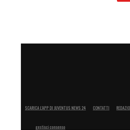
SCARICA L’APP DI JUVENTUS NEWS 24
CONTATTI
REDAZI
gestisci consenso