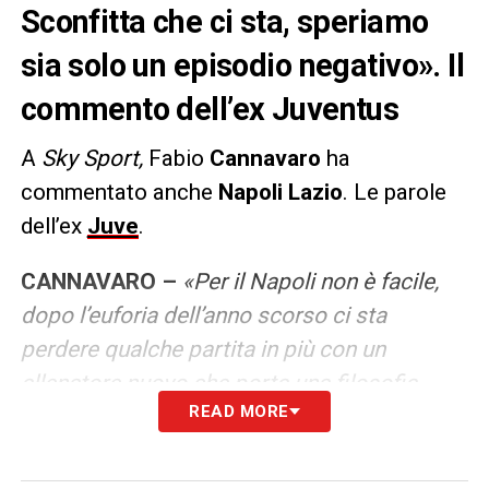
Sconfitta che ci sta, speriamo
sia solo un episodio negativo». Il
commento dell’ex Juventus
A
Sky Sport,
Fabio
Cannavaro
ha
commentato anche
Napoli Lazio
. Le parole
dell’ex
Juve
.
CANNAVARO –
«Per il Napoli non è facile,
dopo l’euforia dell’anno scorso ci sta
perdere qualche partita in più con un
allenatore nuovo che porta una filosofia
READ MORE
nuova. Speriamo sia solo un
episodio negativo».