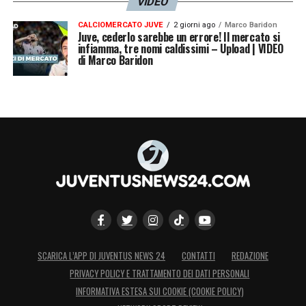
VIDEO
CALCIOMERCATO JUVE
2 giorni ago
Marco Baridon
Juve, cederlo sarebbe un errore! Il mercato si
infiamma, tre nomi caldissimi – Upload | VIDEO
di Marco Baridon
SCARICA L’APP DI JUVENTUS NEWS 24
CONTATTI
REDAZIONE
PRIVACY POLICY E TRATTAMENTO DEI DATI PERSONALI
INFORMATIVA ESTESA SUI COOKIE (COOKIE POLICY)