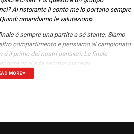
plici e chiari. Poi questo é un gruppo
nci? Al ristorante il conto me lo portano sempre
. Quindi rimandiamo le valutazioni
».
inale é sempre una partita a sé stante. Siamo
ell’altro compartimento e pensiamo al campionato
 il primo dei nostri pensieri. La finale
endere goal e fa sempre piacere
».
EAD MORE
ivare a questo punto della stagione cosi. Se
ssi fare meglio come sempre succede quando si
 subirlo e fa parte del gioco. Essere a questo
tizioni su tre é una cosa molto positiva, poi i
siamo a giocarcela
».