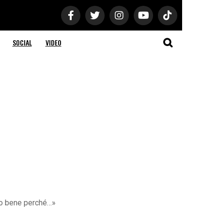
SOCIAL
VIDEO
ito bene perché…»