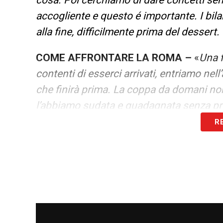
cosa. Poi cerchiamo di dare concetti sem
accogliente e questo é importante. I bila
alla fine, difficilmente prima del dessert
COME AFFRONTARE LA ROMA –
«
Una f
contenti di esserci arrivati, entriamo n
che finirà prima. La coppa da domani non é
l’abbiamo sudata e guadagnata senza pr
R
EREDITÀ DEL GRUPPO –
«
Speravo di arr
sono qua é perché si era valutato pote
cambia allenatore, é capitato anche a me
punto in ballo fino alla fine di due compe
conti li tireremo alla fine ma intanto ci 