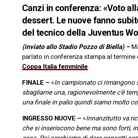
Canzi in conferenza: «Voto alla
dessert. Le nuove fanno subit
del tecnico della Juventus 
(inviato allo Stadio Pozzo di Biella) –
M
parlato in conferenza stampa al termine d
Coppa Italia
femminile
.
FINALE –
«
In campionato ci rimangono se
sbagliarne una, ragionevolmente c’é temp
una finale in palio quindi siamo molto cont
INGRESSO NUOVE –
«
Innanzitutto va ric
che si inseriscono bene ma sono forti, inse