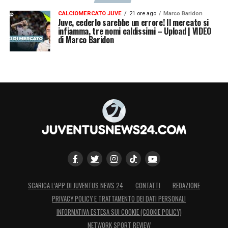
CALCIOMERCATO JUVE
21 ore ago
Marco Baridon
Juve, cederlo sarebbe un errore! Il mercato si
infiamma, tre nomi caldissimi – Upload | VIDEO
di Marco Baridon
SCARICA L’APP DI JUVENTUS NEWS 24
CONTATTI
REDAZIONE
PRIVACY POLICY E TRATTAMENTO DEI DATI PERSONALI
INFORMATIVA ESTESA SUI COOKIE (COOKIE POLICY)
NETWORK SPORT REVIEW