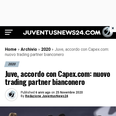
×
Juventus News 24
Home
»
Archivio
»
2020
»
Juve, accordo con Capex.com:
nuovo trading partner bianconero
2020
Juve, accordo con Capex.com: nuovo
trading partner bianconero
Published
6 anni ago
on
25 Novembre 2020
By
Redazione JuventusNews24