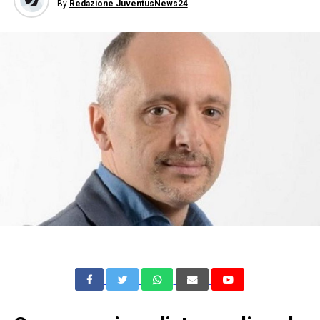
By
Redazione JuventusNews24