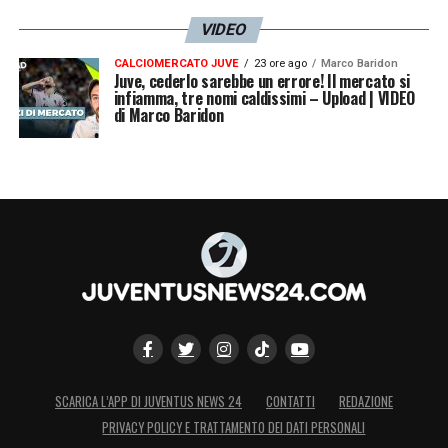
VIDEO
CALCIOMERCATO JUVE
23 ore ago
Marco Baridon
Juve, cederlo sarebbe un errore! Il mercato si
infiamma, tre nomi caldissimi – Upload | VIDEO
di Marco Baridon
SCARICA L’APP DI JUVENTUS NEWS 24
CONTATTI
REDAZIONE
PRIVACY POLICY E TRATTAMENTO DEI DATI PERSONALI