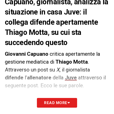
Capuano, giornalista, analizza la
situazione in casa Juve: il
collega difende apertamente
Thiago Motta, su cui sta
succedendo questo
Giovanni Capuano
critica apertamente la
gestione mediatica di
Thiago Motta
.
Attraverso un post su
X
, il giornalista
difende
l’
allenatore
della
Juve
attraverso il
seguente post. Ecco le sue parole.
PAROLE –
«
E’ incredibile la corsa a scaricare
READ MORE
Thiago Motta, quando sarebbe bastato