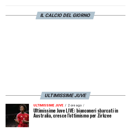
riconoscere che già in autunno alcuni segnali
erano chiari. Criticando, magari si sarebbe
IL CALCIO DEL GIORNO
spinto a correggerli, ma non si poteva dirlo
senza passare per amici di Allegri. Poi
arriverà il turno di Giuntoli e di un mercato su
cui già a settembre si provavano a fare
domande, venendo accusati della stessa
‘colpa’. Nel frattempo la stagione della
Juventus
è stata un disastro e ora si cerca il
colpevole più comodo.
».
ULTIMISSIME JUVE
LA PLAYLIST DELLE NOSTRE TOP NEWS
ULTIMISSIME JUVE
2 ore ago
Ultimissime Juve LIVE: bianconeri sbarcati in
Australia, cresce l’ottimismo per Zirkzee