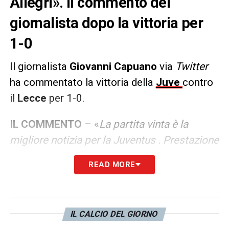
Allegri». Il commento del
giornalista dopo la vittoria per
1-0
Il giornalista
Giovanni Capuano
via
Twitter
ha commentato la vittoria della
Juve
contro
il
Lecce
per 1-0.
IL COMMENTO
– «
La partita vinta è la
migliore notizia per la Juventus . Prestazione
non positiva, soprattutto tra metà primo
READ MORE
tempo e il momento della rete di Milik. Si
sono visti i soliti difetti della manovra di
Allegri con un Lecce molto passivo. Serve di
IL CALCIO DEL GIORNO
più.
»