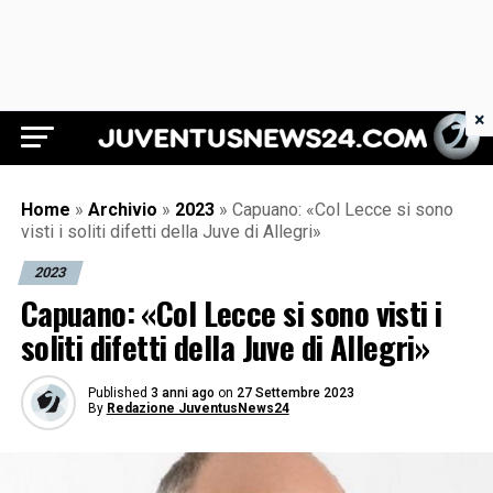
×
Juventus News 24
Home
»
Archivio
»
2023
»
Capuano: «Col Lecce si sono
visti i soliti difetti della Juve di Allegri»
2023
Capuano: «Col Lecce si sono visti i
soliti difetti della Juve di Allegri»
Published
3 anni ago
on
27 Settembre 2023
By
Redazione JuventusNews24