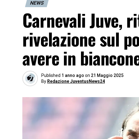
NEWS
Carnevali Juve, r
rivelazione sul p
avere in bianconer
Published
1 anno ago
on
21 Maggio 2025
By
Redazione JuventusNews24