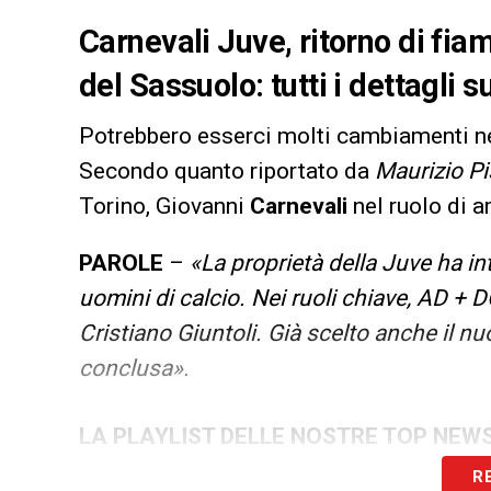
Carnevali Juve, ritorno di fi
del Sassuolo: tutti i dettagli s
Potrebbero esserci molti cambiamenti ne
Secondo quanto riportato da
Maurizio Pi
Torino, Giovanni
Carnevali
nel ruolo di 
PAROLE
–
«La proprietà della Juve ha in
uomini di calcio. Nei ruoli chiave, AD + D
Cristiano Giuntoli. Già scelto anche il n
conclusa».
LA PLAYLIST DELLE NOSTRE TOP NEW
R