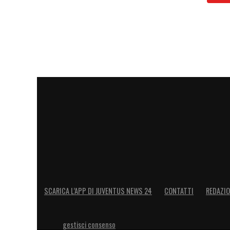
SCARICA L’APP DI JUVENTUS NEWS 24
CONTATTI
REDAZI
gestisci consenso