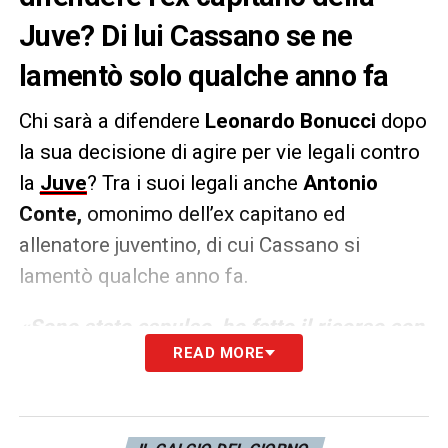
Juve? Di lui Cassano se ne
lamentò solo qualche anno fa
Chi sarà a difendere
Leonardo Bonucci
dopo
la sua decisione di agire per vie legali contro
la
Juve
? Tra i suoi legali anche
Antonio
Conte,
omonimo dell’ex capitano ed
allenatore juventino, di cui Cassano si
lamentò qualche anno fa.
«Sono stato espulso, ho fatto il ricorso con
READ MORE
lui e da tre mi hanno dato sei giornate»
disse l’ex fantasista alla
Bobo TV
, riferendosi
al famoso gesto delle corna all’indirizzo