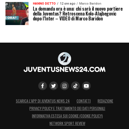
HANNO DETTO
12 ore ago
Marco Baridon
La domanda ora è una: chi sarà il nuovo portiere
della Juventus? Retroscena Kolo-Alajbegovic
dopo l’Inter – VIDEO di Marco Baridon
SCARICA L’APP DI JUVENTUS NEWS 24
CONTATTI
REDAZIONE
PRIVACY POLICY E TRATTAMENTO DEI DATI PERSONALI
INFORMATIVA ESTESA SUI COOKIE (COOKIE POLICY)
NETWORK SPORT REVIEW