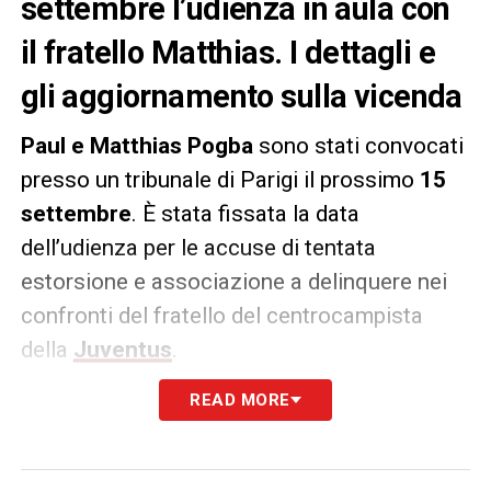
settembre l’udienza in aula con
il fratello Matthias. I dettagli e
gli aggiornamento sulla vicenda
Paul e Matthias Pogba
sono stati convocati
presso un tribunale di Parigi il prossimo
15
settembre
. È stata fissata la data
dell’udienza per le accuse di tentata
estorsione e associazione a delinquere nei
confronti del fratello del centrocampista
della
Juventus
.
READ MORE
Mathias, fratello maggiore del numero 10
bianconero, sarà dunque processato per la
presunta estorsione ai danni di Paul. A