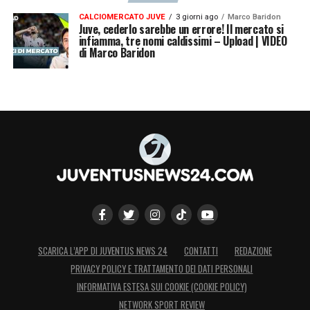
CALCIOMERCATO JUVE
3 giorni ago
Marco Baridon
Juve, cederlo sarebbe un errore! Il mercato si
infiamma, tre nomi caldissimi – Upload | VIDEO
di Marco Baridon
SCARICA L’APP DI JUVENTUS NEWS 24
CONTATTI
REDAZIONE
PRIVACY POLICY E TRATTAMENTO DEI DATI PERSONALI
INFORMATIVA ESTESA SUI COOKIE (COOKIE POLICY)
NETWORK SPORT REVIEW