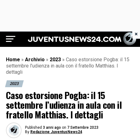
×
Juventus News 24
Home
»
Archivio
»
2023
»
Caso estorsione Pogba: il 15
settembre l’udienza in aula con il fratello Matthias. I
dettagli
2023
Caso estorsione Pogba: il 15
settembre l’udienza in aula con il
fratello Matthias. I dettagli
Published
3 anni ago
on
7 Settembre 2023
By
Redazione JuventusNews24