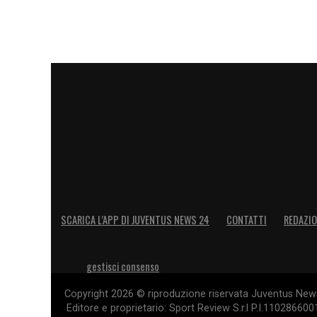
SCARICA L’APP DI JUVENTUS NEWS 24
CONTATTI
REDAZI
gestisci consenso
Copyright 2026 © riproduzione riservata Juventus News 
Editore e proprietario: Sport Review S.r.l P.I.11028660