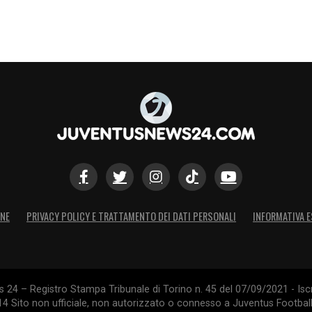
ONE
PRIVACY POLICY E TRATTAMENTO DEI DATI PERSONALI
INFORMATIVA E
24 – Registro Stampa Tribunale di Torino n. 45 del 07/09/2021 - Iscr
014 Sito non ufficiale, non autorizzato o connesso a Juventus Footbal