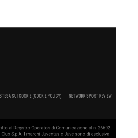
STESA SUI COOKIE (COOKIE POLICY)
NETWORK SPORT REVIEW
itto al Registro Operatori di Comunicazione al n. 26692
l Club S.p.A. I marchi Juventus e Juve sono di esclusiva