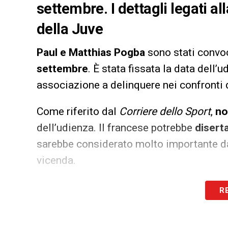
settembre. I dettagli legati a
della Juve
Paul e Matthias Pogba
sono stati convoc
settembre
. È stata fissata la data dell’
associazione a delinquere nei confronti 
Come riferito dal
Corriere dello Sport
,
no
dell’udienza. Il francese potrebbe
disert
sarebbe considerato molto importante dai 
vicenda.
LA PLAYLIST DELLE NOSTRE TOP NEW
R