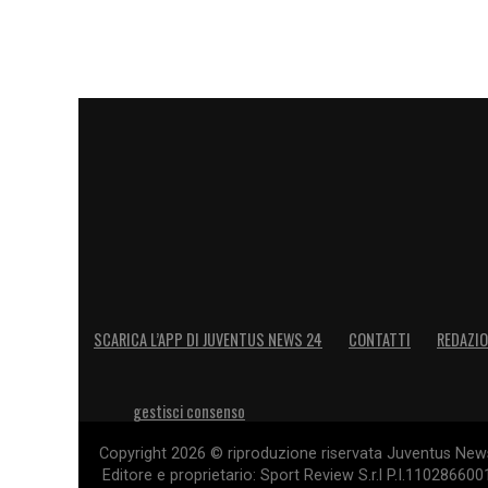
sarà meno ricco, avrà meno sponsor e mi
di moda, non a caso, la Superlega che sig
LA PLAYLIST DELLE NOSTRE TOP NEW
SCARICA L’APP DI JUVENTUS NEWS 24
CONTATTI
REDAZI
gestisci consenso
Copyright 2026 © riproduzione riservata Juventus News 
Editore e proprietario: Sport Review S.r.l P.I.11028660