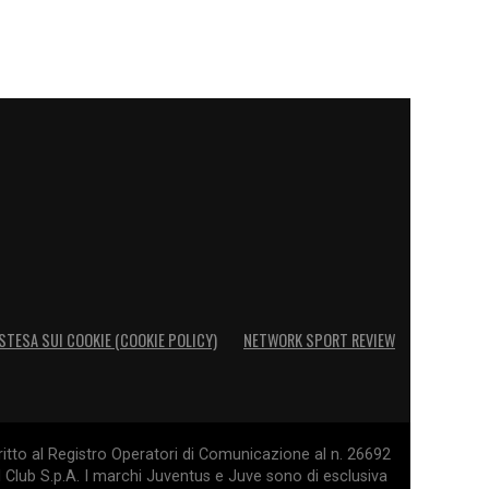
STESA SUI COOKIE (COOKIE POLICY)
NETWORK SPORT REVIEW
itto al Registro Operatori di Comunicazione al n. 26692
l Club S.p.A. I marchi Juventus e Juve sono di esclusiva