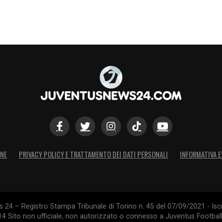
nor peso nell’Europa che conta dove è tornata
nifica danari e business.
S
ONE
PRIVACY POLICY E TRATTAMENTO DEI DATI PERSONALI
INFORMATIVA E
24 – Registro Stampa Tribunale di Torino n. 45 del 07/09/2021 - Iscr
014 Sito non ufficiale, non autorizzato o connesso a Juventus Footbal