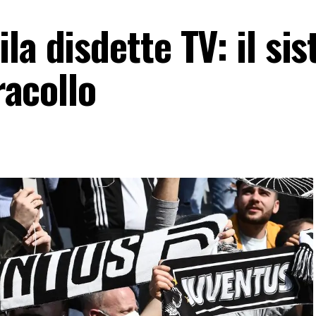
la disdette TV: il si
racollo