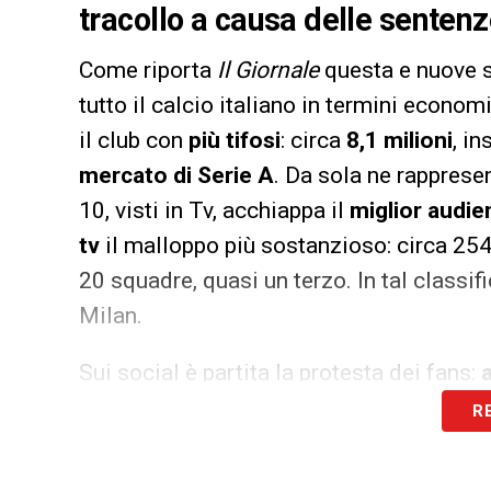
tracollo a causa delle sentenz
Come riporta
Il Giornale
questa e nuove 
tutto il calcio italiano in termini economic
il club con
più tifosi
: circa
8,1 milioni
, i
mercato di Serie
A
. Da sola ne rapprese
10, visti in Tv, acchiappa il
miglior audie
tv
il malloppo più sostanzioso: circa 254
20 squadre, quasi un terzo. In tal classific
Milan.
Sui social è partita la protesta dei fans:
disdette
. Lo spettacolo perde valore per t
R
gradiscono, pagano milionate leggendo sta
considerando dal 1946 ad oggi, è in testa