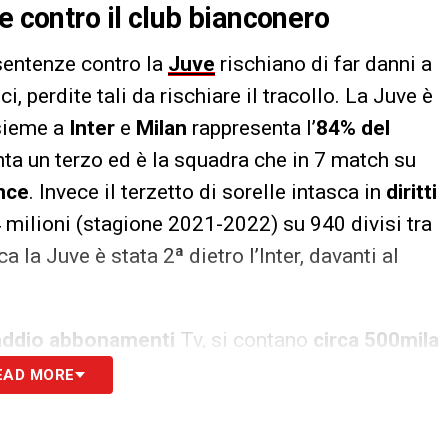
e contro il club bianconero
sentenze contro la
Juve
rischiano di far danni a
i, perdite tali da rischiare il tracollo. La Juve è
nsieme a
Inter
e
Milan
rappresenta l’
84% del
nta un terzo ed è la squadra che in 7 match su
nce
. Invece il terzetto di sorelle intasca in
diritti
 milioni (stagione 2021-2022) su 940 divisi tra
a la Juve è stata 2ª dietro l’Inter, davanti al
addio abbonamenti
Tv, si contano
circa 500mila
utti, non solo per gli juventini. Le tv non
EAD MORE
tistiche su risultati e tradizione: la Juve,
. Se le tv pagheranno meno, il nostro calcio