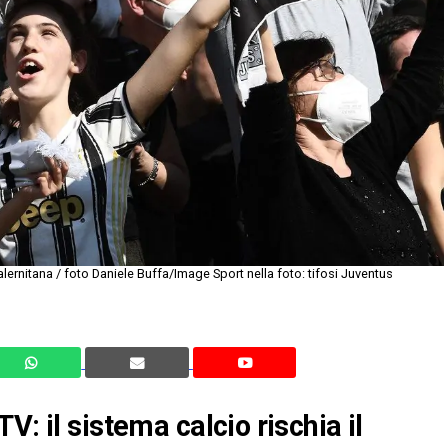
ernitana / foto Daniele Buffa/Image Sport nella foto: tifosi Juventus
: il sistema calcio rischia il