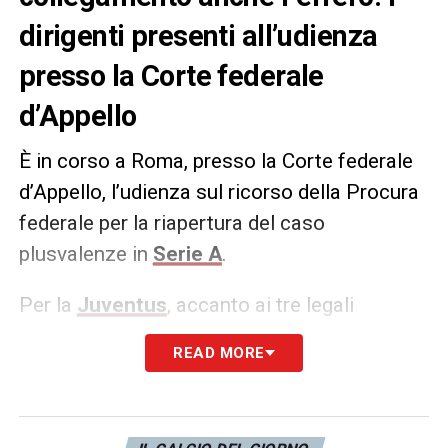
dirigenti presenti all’udienza
presso la Corte federale
d’Appello
È in corso a Roma, presso la Corte federale
d’Appello, l’udienza sul ricorso della Procura
federale per la riapertura del caso
plusvalenze in
Serie A
.
Per la
Juventus
, accanto ai tre legali
Bellacosa, Sangiorgio e Apa, sono presenti in
READ MORE
collegamento da Torino anche il nuovo
presidente Gianluca
Ferrero
, Federico
Cherubini
e l’ex dirigente Fabio
Paratici
.