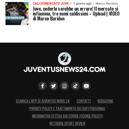
CALCIOMERCATO JUVE
1 giorno ago
Marco Baridon
Juve, cederlo sarebbe un errore! Il mercato si
infiamma, tre nomi caldissimi – Upload | VIDEO
di Marco Baridon
SCARICA L’APP DI JUVENTUS NEWS 24
CONTATTI
REDAZIONE
PRIVACY POLICY E TRATTAMENTO DEI DATI PERSONALI
INFORMATIVA ESTESA SUI COOKIE (COOKIE POLICY)
NETWORK SPORT REVIEW