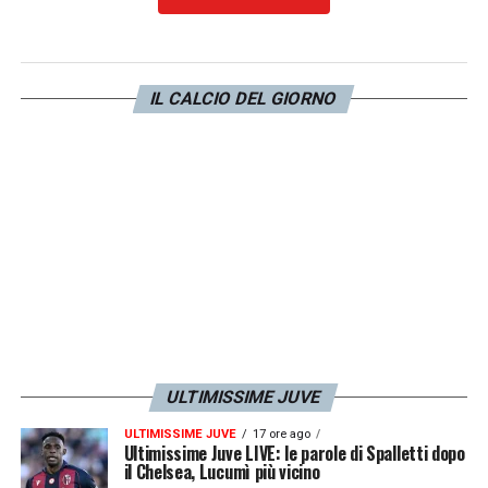
l’usato sicuro per Paratici. Non ci sono tante
scelte, uno tra Allegri o Conte, fine. Poi se ne
leggono tante sui giornali, magari alcune
IL CALCIO DEL GIORNO
cose possono essere frutto di fantasie di
giornalisti, ma c’è un motivo se il nome di
Paratici è quello più in voga, non è un nome a
caso»
.
LA PLAYLIST DELLE NOSTRE TOP NEWS
ULTIMISSIME JUVE
ULTIMISSIME JUVE
17 ore ago
Ultimissime Juve LIVE: le parole di Spalletti dopo
il Chelsea, Lucumì più vicino