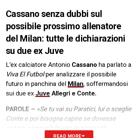
Cassano senza dubbi sul
possibile prossimo allenatore
del Milan: tutte le dichiarazioni
su due ex Juve
L’ex calciatore Antonio
Cassano
ha parlato a
Viva El Futbol
per analizzare il possibile
futuro in panchina del
Milan
, soffermandosi
sui due ex
Juve
Allegri e Conte.
PAROLE –
«Se tu vai su Paratici, lui o sceglie
Conte e poi bisogna capire se dovesse
essere compatibile con la proprietà
READ MORE
americana, oppure vanno su Allegri che è