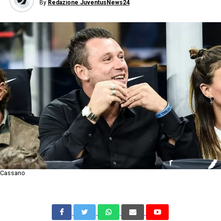
By
Redazione JuventusNews24
Cassano