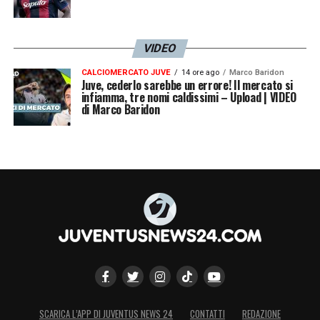
VIDEO
CALCIOMERCATO JUVE
14 ore ago
Marco Baridon
Juve, cederlo sarebbe un errore! Il mercato si
infiamma, tre nomi caldissimi – Upload | VIDEO
di Marco Baridon
SCARICA L’APP DI JUVENTUS NEWS 24
CONTATTI
REDAZIONE