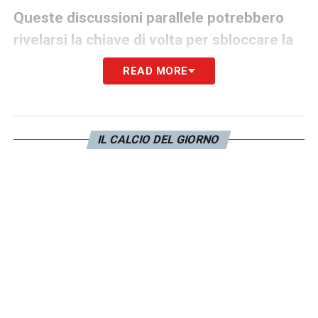
Queste discussioni parallele potrebbero
rivelarsi la chiave di volta per sbloccare la
trattativa principale legata a Castro.
La
READ MORE
Juventus potrebbe infatti inserire delle
contropartite tecniche gradite ai rossoblù
per abbassare le pretese economiche e
IL CALCIO DEL GIORNO
superare i ricchi club d’oltremanica.
LA PLAYLIST DELLE NOSTRE TOP NEWS