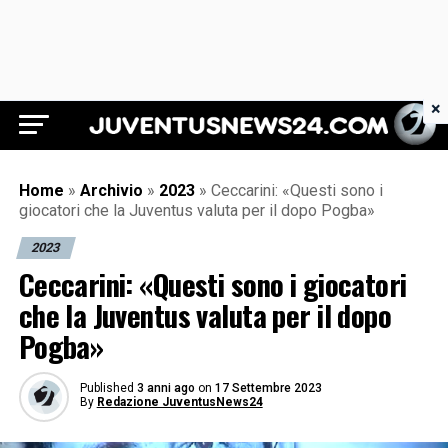
×
Juventus News 24
Home
»
Archivio
»
2023
»
Ceccarini: «Questi sono i
giocatori che la Juventus valuta per il dopo Pogba»
2023
Ceccarini: «Questi sono i giocatori
che la Juventus valuta per il dopo
Pogba»
Published
3 anni ago
on
17 Settembre 2023
By
Redazione JuventusNews24