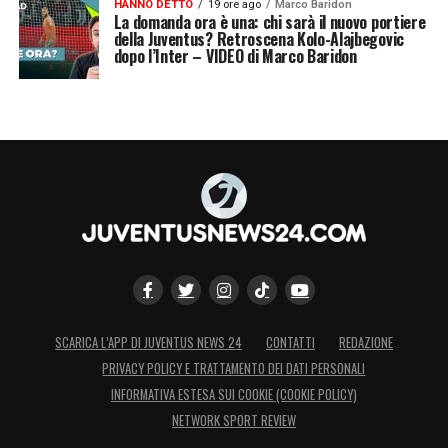
HANNO DETTO
19 ore ago
Marco Baridon
La domanda ora è una: chi sarà il nuovo portiere
della Juventus? Retroscena Kolo-Alajbegovic
dopo l’Inter – VIDEO di Marco Baridon
SCARICA L’APP DI JUVENTUS NEWS 24
CONTATTI
REDAZIONE
PRIVACY POLICY E TRATTAMENTO DEI DATI PERSONALI
INFORMATIVA ESTESA SUI COOKIE (COOKIE POLICY)
NETWORK SPORT REVIEW