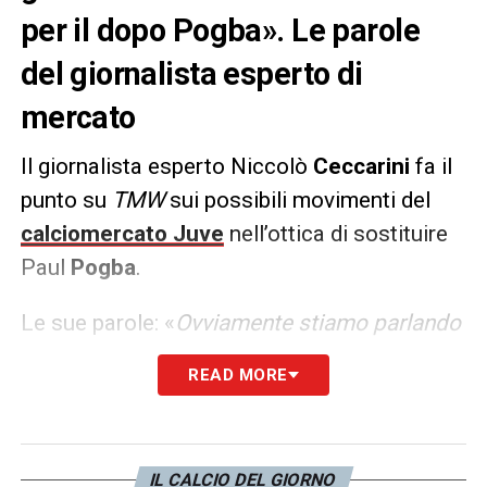
per il dopo Pogba». Le parole
del giornalista esperto di
mercato
Il giornalista esperto Niccolò
Ceccarini
fa il
punto su
TMW
sui possibili movimenti del
calciomercato Juve
nell’ottica di sostituire
Paul
Pogba
.
Le sue parole: «
Ovviamente stiamo parlando
di idee e non certo di obiettivi dichiarati. Tra i
READ MORE
giocatori monitorati dal club bianconero ci
sono Habib Diarra classe 2004 dello
Strasburgo, Manu Koné classe 2001 del
IL CALCIO DEL GIORNO