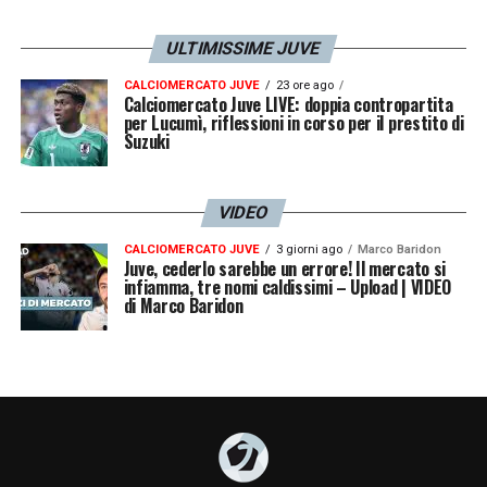
governiamo il calcio. Stiamo costruendo
ULTIMISSIME JUVE
proposte, affrontiamo molti problemi, quindi
il lobbying è probabilmente il loro lavoro
CALCIOMERCATO JUVE
23 ore ago
Calciomercato Juve LIVE: doppia contropartita
per Lucumì, riflessioni in corso per il prestito di
principale ma non è il nostro. Questo è un
Suzuki
non-progetto, una cosa che non accadrà
mai, perché nessuno lo vuole. Nessun
VIDEO
tribunale, nessuna polizia e nessun esercito
CALCIOMERCATO JUVE
3 giorni ago
Marco Baridon
possono costringere le persone ad
Juve, cederlo sarebbe un errore! Il mercato si
infiamma, tre nomi caldissimi – Upload | VIDEO
accettare qualcosa che è così insensato. La
di Marco Baridon
storia di questa cosiddetta Superlega è la
storia della nostra società: la questione se i
soldi possano comprare tutto. Dicono di
avere 20 club pronti a partire. Se domani
tutti annunciassero piani di fuga, ciò