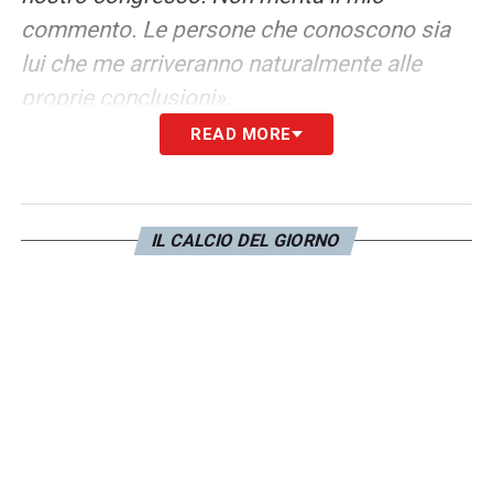
commento. Le persone che conoscono sia
lui che me arriveranno naturalmente alle
proprie conclusioni».
READ MORE
SI RICANDIDA –
«Informerò i media quando
sarà il momento. Ad essere sincero, sono
così stanco dopo tutto quello che abbiamo
IL CALCIO DEL GIORNO
passato negli ultimi anni che non ne sono
sicuro. Ma se non viene cambiato, non
abbiamo limiti di durata. Questo è molto
semplice».
SUPERLEGA
–
«Tutto quello che fanno gli
A22 è andare in giro, filmarsi, provare a
rilasciare interviste. Nel frattempo