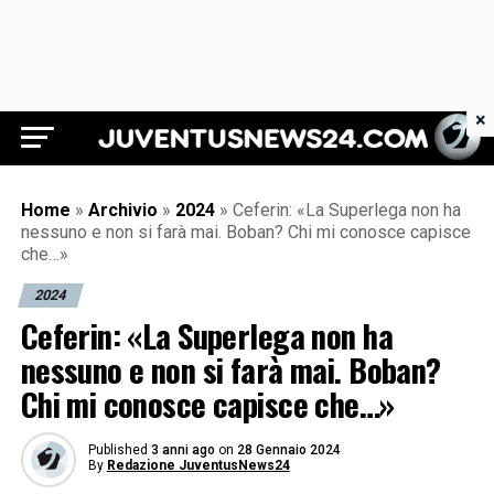
×
Juventus News 24
Home
»
Archivio
»
2024
»
Ceferin: «La Superlega non ha
nessuno e non si farà mai. Boban? Chi mi conosce capisce
che…»
2024
Ceferin: «La Superlega non ha
nessuno e non si farà mai. Boban?
Chi mi conosce capisce che…»
Published
3 anni ago
on
28 Gennaio 2024
By
Redazione JuventusNews24